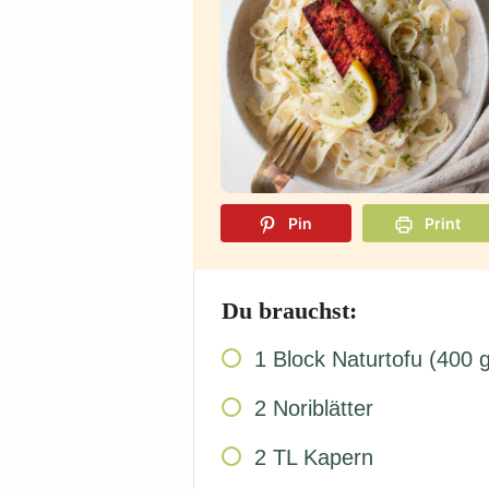
Pin
Print
Du brauchst:
1
Block
Naturtofu (400 g
2
Noriblätter
2
TL
Kapern