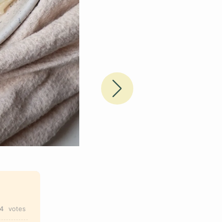
14
votes