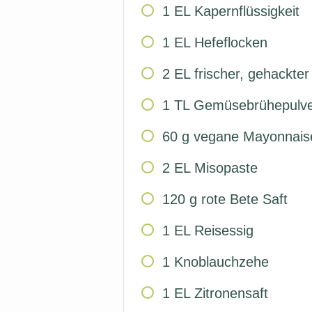
1
EL
Kapernflüssigkeit
1
EL
Hefeflocken
2
EL
frischer, gehackter 
1
TL
Gemüsebrühepulv
60
g
vegane Mayonnais
2
EL
Misopaste
120
g
rote Bete Saft
1
EL
Reisessig
1
Knoblauchzehe
1
EL
Zitronensaft