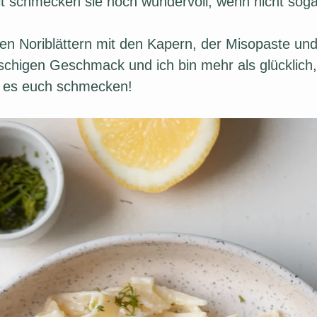
t schmecken sie noch wundervoll, wenn nicht soga
n Noriblättern mit den Kapern, der Misopaste und
fischigen Geschmack und ich bin mehr als glücklic
t es euch schmecken!