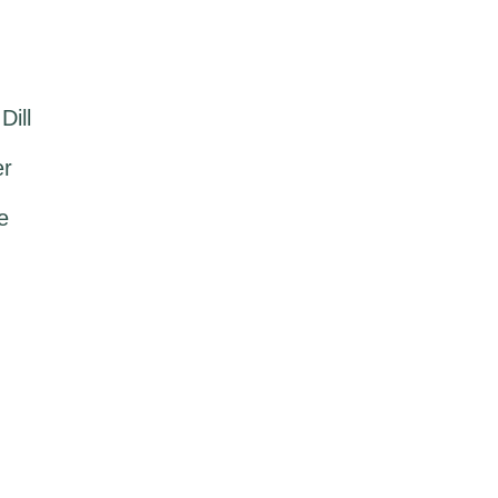
Dill
er
e