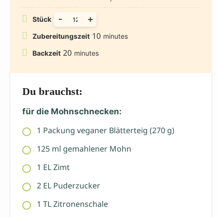
-
+
Stück
10
Zubereitungszeit
minutes
20
Backzeit
minutes
Du brauchst:
für die Mohnschnecken:
1
Packung
veganer Blätterteig (270 g)
125
ml
gemahlener Mohn
1
EL
Zimt
2
EL
Puderzucker
1
TL
Zitronenschale