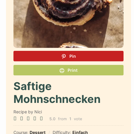
Pin
Print
Saftige
Mohnschnecken
Recipe by Nici
5.0
from
1
vote
Course:
Dessert
Difficulty:
Einfach