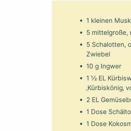
1 kleinen Musk
5 mittelgroße,
5 Schalotten, o
Zwiebel
10 g Ingwer
1 ½ EL Kürbis
‚Kürbiskönig‚ v
2 EL Gemüseb
1 Dose Schält
1 Dose Kokosm