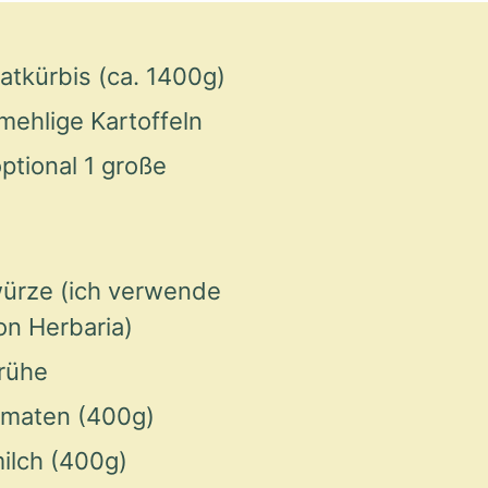
atkürbis (ca. 1400g)
 mehlige Kartoffeln
ptional 1 große
würze (ich verwende
on Herbaria)
rühe
omaten (400g)
ilch (400g)