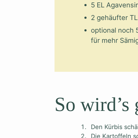
5 EL Agavensi
2 gehäufter TL
optional noch 
für mehr Sämig
So wird’s
Den Kürbis schä
Die Kartoffeln 