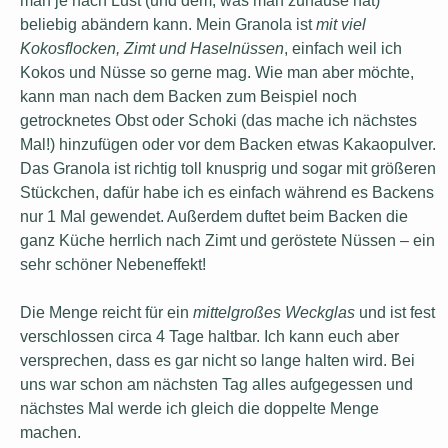
man je nach Lust (und dem, was man zuhause hat)
beliebig abändern kann. Mein Granola ist
mit viel
Kokosflocken, Zimt und Haselnüssen
, einfach weil ich
Kokos und Nüsse so gerne mag. Wie man aber möchte,
kann man nach dem Backen zum Beispiel noch
getrocknetes Obst oder Schoki (das mache ich nächstes
Mal!) hinzufügen oder vor dem Backen etwas Kakaopulver.
Das Granola ist richtig toll knusprig und sogar mit größeren
Stückchen, dafür habe ich es einfach während es Backens
nur 1 Mal gewendet. Außerdem duftet beim Backen die
ganz Küche herrlich nach Zimt und geröstete Nüssen – ein
sehr schöner Nebeneffekt!
Die Menge reicht für ein
mittelgroßes Weckglas
und ist fest
verschlossen circa 4 Tage haltbar. Ich kann euch aber
versprechen, dass es gar nicht so lange halten wird. Bei
uns war schon am nächsten Tag alles aufgegessen und
nächstes Mal werde ich gleich die doppelte Menge
machen.