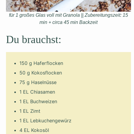
für 1 großes Glas voll mit Granola |
|
Zubereitungszeit: 15
min + circa 45 min Backzeit
Du brauchst:
150 g Haferflocken
50 g Kokosflocken
75 g Haselnüsse
1 EL Chiasamen
1 EL Buchweizen
1 EL Zimt
1 EL Lebkuchengewürz
4 EL Kokosöl