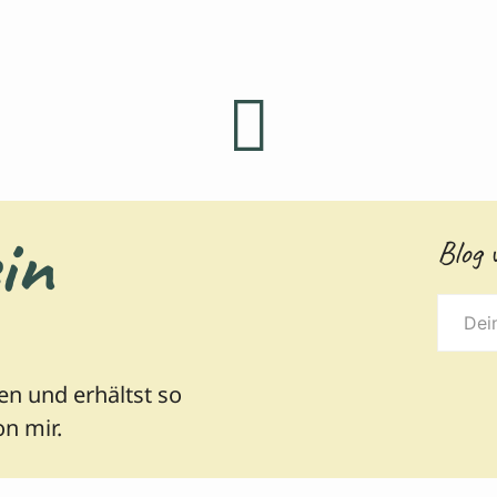
in
Blog 
Deine
E-
Mail-
n und erhältst so
Adres
n mir.