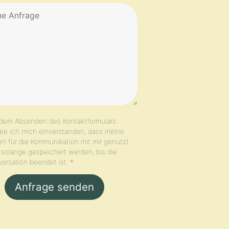
 dem Absenden des Kontaktformulars
äre ich mich einverstanden, dass meine
n für die Kommunikation mit mir genutzt
solange gespeichert werden, bis die
ersation beendet ist.
*