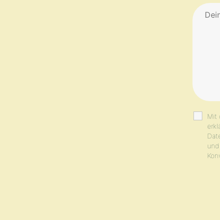
Mit
erkl
Date
und 
Konv